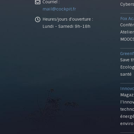
Courriel :
Cybers
mail@cockpit.fr
Fox A
Heures/jours d'ouverture :
Confér
Lundi - Samedi 9h-18h
Atelie
MOOC
Greenf
Save t
Ecolog
santé
Innov
Magazi
l'Inno
techno
énergé
enviro