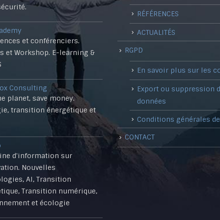
écurité.
RÉFÉRENCES
cademy
ACTUALITÉS
ences et conférenciers.
RGPD
rs et Workshop. E-learning &
S
En savoir plus sur les c
ox Consulting
Export ou suppression 
he planet, save money.
données
ie, transition énergétique et
Conditions générales de
CONTACT
o
ne d'information sur
vation. Nouvelles
logies, AI, Transition
tique, Transition numérique,
nnement et écologie