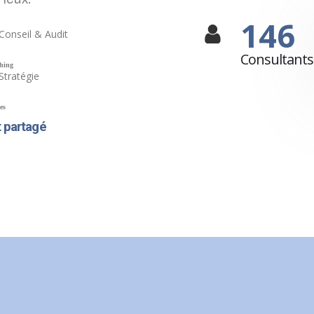
146
Conseil & Audit
Consultants
hing
Stratégie
es
t partagé