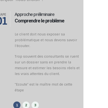
Approche préliminaire
Pér
TAPE
ÉTAPE
01
02
Comprendre le problème
But
Le client doit nous exposer sa
On f
problématique et nous devons savoir
buts
l'écouter.
décr
Trop souvent des consultants se ruent
Que 
sur un dossier sans en prendre la
bus
mesure et estimer les besoins réels et
for
les vrais attentes du client.
sol
et p
"Ecoute" est le maître mot de cette
éta
étape