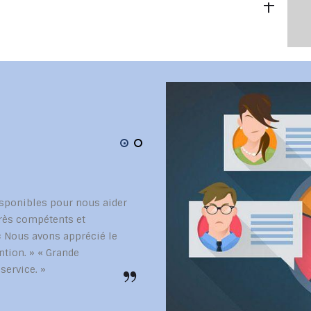
isponibles pour nous aider
Je tiens à témoigner de ma grand
Très compétents et
cybersécurité que j’ai reçue de C
» « Nous avons apprécié le
pédagogique claire et concise o
ntion. » « Grande
matière de cybersécurité. Grâce 
 service. »
plus confiant et mieux préparé po
ligne.