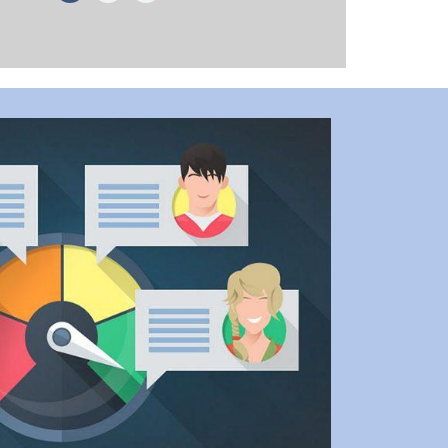
e satisfaction envers la formation sur la
ockpit. Leur expertise et leur approche
nt renforcé mes connaissances en
à cette formation, je me sens maintenant
ur faire face aux défis de la sécurité en