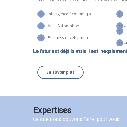
Intelligence économique
AI et Automation
Coac
Business development
Etud
Le futur est dèjà là mais il est inégalemen
En savoir plus
Expertises
Ce que nous pouvons faire pour vous…