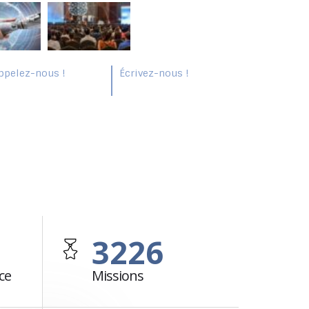
ppelez-nous !
Écrivez-nous !
mail@cockpit.fr
33 786 536 508
3226
ce
Missions