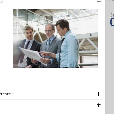
 ?
É
rence ?