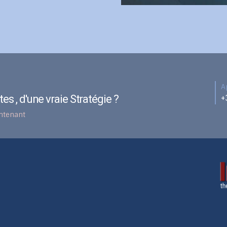
JS
CEO & Founder
A
es , d'une vraie Stratégie ?
+
intenant