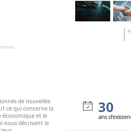
A
es , d'une vraie Stratégie ?
+
intenant
sionnés de nouvelles
30
ut ce qui concerne la
ce économique et le
ans d'existen
i nous décrivent le
rieux.