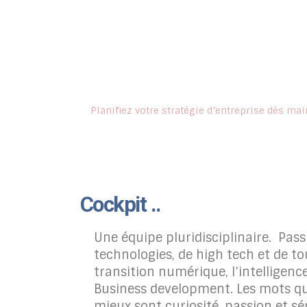
Avez-vous besoin
de Conseils, de Réalisations concrèt
Planifiez votre stratégie d’entreprise dès ma
Cockpit ..
Une équipe pluridisciplinaire. Pas
technologies, de high tech et de to
transition numérique, l’intelligen
Business development. Les mots qu
mieux sont curiosité, passion et sé