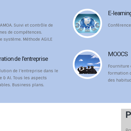
E-learnin
 AMOA. Suivi et contrôle de
Conférence
ines de compétences.
de système. Méthode AGILE
MOOCS
ation de l'entreprise
Fourniture
tion de l’entreprise dans le
formation d
e & AI. Tous les aspects
des habitud
ables. Business plans.
P
Po