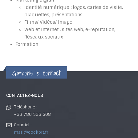
Identité numérique : logos, cartes de visite,
plaquettes, présentations
Films/ Vidéos/ Image
Web et Internet : sites web, e-reputation,
Réseaux sociaux
Formation
Gardons le contact
CONTACTEZ-NOUS
Téléphone :
+33 786 536 508
Courriel :
mail@cockpit.fr