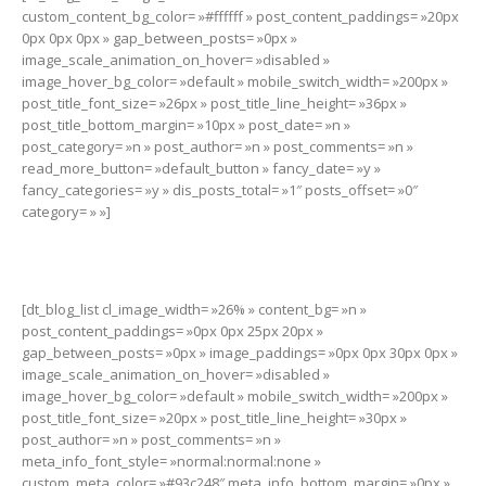
custom_content_bg_color= »#ffffff » post_content_paddings= »20px
0px 0px 0px » gap_between_posts= »0px »
image_scale_animation_on_hover= »disabled »
image_hover_bg_color= »default » mobile_switch_width= »200px »
post_title_font_size= »26px » post_title_line_height= »36px »
post_title_bottom_margin= »10px » post_date= »n »
post_category= »n » post_author= »n » post_comments= »n »
read_more_button= »default_button » fancy_date= »y »
fancy_categories= »y » dis_posts_total= »1″ posts_offset= »0″
category= » »]
[dt_blog_list cl_image_width= »26% » content_bg= »n »
post_content_paddings= »0px 0px 25px 20px »
gap_between_posts= »0px » image_paddings= »0px 0px 30px 0px »
image_scale_animation_on_hover= »disabled »
image_hover_bg_color= »default » mobile_switch_width= »200px »
post_title_font_size= »20px » post_title_line_height= »30px »
post_author= »n » post_comments= »n »
meta_info_font_style= »normal:normal:none »
custom_meta_color= »#93c248″ meta_info_bottom_margin= »0px »