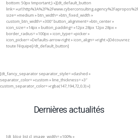
bottom: 50px !important;} »][dt_default_button
link= »url:http%3A%2F%2Fwww.cyberconsulting.agency%2Fapropos%2F
size= »medium » btn_width= »btn_fixed_width »
custom_btn_width= »300″ button_alignment= »btn_center »
icon_size= »14px » button_padding= »12px 28px 12px 28px »
border_radius= »100px » icon_type= »picker »
icon_picker= »Defaults-arrow-right » icon_align= »right »]Découvrez
toute l’équipe[/dt_default_button]
[dt_fancy_separator separator_style= »dashed »
separator_color= »custom » line_thickness= »3″
custom_separator_color= »rgba(147,194,72,0.3) »]
Dernières actualités
[dt_blog_list cl_image_width= »100% »