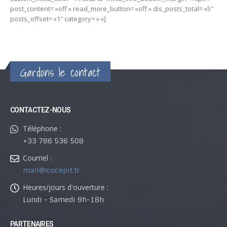
post_content= »off » read_more_button= »off » dis_posts_total= »5″
posts_offset= »1″ category= » »]
Gardons le contact
CONTACTEZ-NOUS
Téléphone :
+33 786 536 508
Courriel :
mail@cockpit.fr
Heures/jours d'ouverture :
Lundi - Samedi 9h-18h
PARTENAIRES