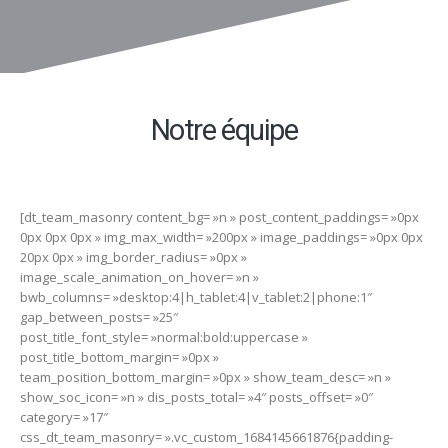
Notre équipe
[dt_team_masonry content_bg= »n » post_content_paddings= »0px
0px 0px 0px » img_max_width= »200px » image_paddings= »0px 0px
20px 0px » img_border_radius= »0px »
image_scale_animation_on_hover= »n »
bwb_columns= »desktop:4|h_tablet:4|v_tablet:2|phone:1″
gap_between_posts= »25″
post_title_font_style= »normal:bold:uppercase »
post_title_bottom_margin= »0px »
team_position_bottom_margin= »0px » show_team_desc= »n »
show_soc_icon= »n » dis_posts_total= »4″ posts_offset= »0″
category= »17″
css_dt_team_masonry= ».vc_custom_1684145661876{padding-